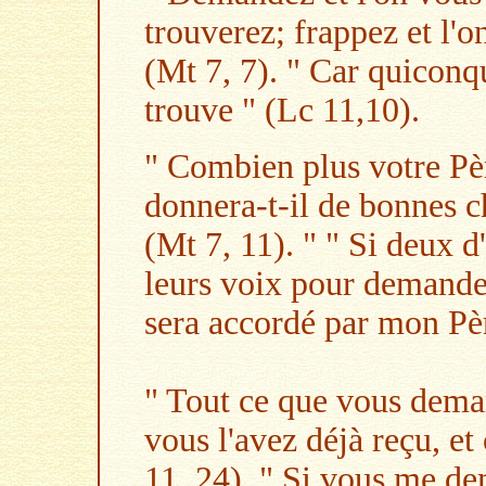
trouverez; frappez et l'o
(Mt 7, 7).
" Car quiconq
trouve " (Lc 11,10).
" Combien plus votre Pèr
donnera-t-il de bonnes ch
(Mt 7, 11). "
" Si deux d'
leurs voix pour demander
sera accordé par mon Pèr
" Tout ce que vous dema
vous l'avez déjà reçu, et
11, 24). " Si vous me d