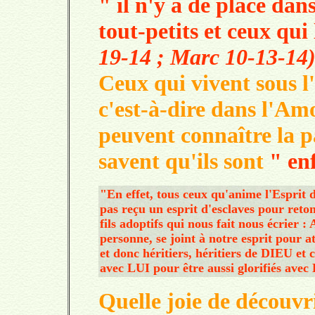
" il n'y a de place d
tout-petits et ceux qu
19-14 ; Marc 10-13-14
Ceux qui vivent sous l'
c'est-à-dire dans l'Am
peuvent connaître la 
savent qu'ils sont
" en
"En effet, tous ceux qu'anime l'Esprit d
pas reçu un esprit d'esclaves pour reto
fils adoptifs qui nous fait nous écrier
personne, se joint à notre esprit pour
et donc héritiers, héritiers de DIEU et
avec LUI pour être aussi glorifiés ave
Quelle joie de découvr