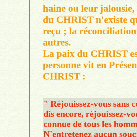
haine ou leur jalousie,
du CHRIST n'existe q
reçu ; la réconciliatio
autres.
La paix du CHRIST est
personne vit en Prése
CHRIST :
" Réjouissez-vous sans 
dis encore, réjouissez-v
connue de tous les hom
N'entretenez aucun souci