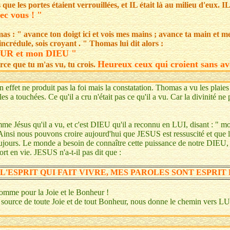
ue les portes étaient verrouillées, et IL était là au milieu d'eux. IL 
vec vous ! "
as : " avance ton doigt ici et vois mes mains ; avance ta main et 
 incrédule, sois croyant . " Thomas lui dit alors :
UR et mon DIEU "
Heureux ceux qui croient sans av
rce que tu m'as vu, tu crois.
n effet ne produit pas la foi mais la constatation. Thomas a vu les plaies
a touchées. Ce qu'il a cru n'était pas ce qu'il a vu. Car la divinité ne 
.
mme Jésus qu'il a vu, et c'est DIEU qu'il a reconnu en LUI, disant :
nsi nous pouvons croire aujourd'hui que JESUS est ressuscité et que l
ujours. Le monde a besoin de connaître cette puissance de notre DIEU, 
rt en vie. JESUS n'a-t-il pas dit que :
 L'ESPRIT QUI FAIT VIVRE, MES PAROLES SONT ESPRIT 
omme pour la Joie et le Bonheur !
 source de toute Joie et de tout Bonheur, nous donne le chemin vers LU