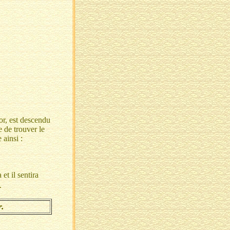
or, est descendu
e de trouver le
 ainsi :
et il sentira
.
r.