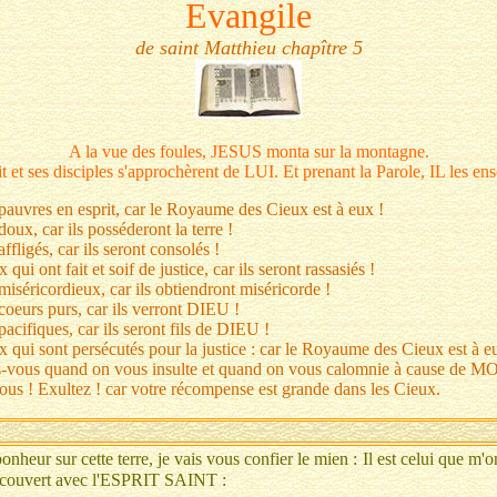
Evangile
de saint Matthieu chapître 5
A la vue des foules, JESUS monta sur la montagne.
it et ses disciples s'approchèrent de LUI. Et prenant la Parole, IL les ens
pauvres en esprit, car le Royaume des Cieux est à eux !
oux, car ils posséderont la terre !
ffligés, car ils seront consolés !
ui ont fait et soif de justice, car ils seront rassasiés !
iséricordieux, car ils obtiendront miséricorde !
coeurs purs, car ils verront DIEU !
acifiques, car ils seront fils de DIEU !
 qui sont persécutés pour la justice : car le Royaume des Cieux est à e
-vous quand on vous insulte et quand on vous calomnie à cause de MO
ous ! Exultez ! car votre récompense est grande dans les Cieux.
nheur sur cette terre, je vais vous confier le mien :
Il est celui que m'
edécouvert avec l'ESPRIT SAINT :