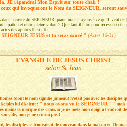
la, JE répandrai Mon Esprit sur toute chair !
s ceux qui invoqueront le Nom du SEIGNEUR, seront sauv
 dans l'œuvre du SEIGNEUR quand nous croyons à ce qu'IL veut réali
rticipation et notre pleine volonté. Que faut-il faire pour recevoir cette 
actes des apôtres il est dit :
u SEIGNEUR JESUS et tu seras sauvé "
(Actes 16-31)
EVANGILE DE JESUS CHRIST
selon St Jean
homas (dont le nom signifie jumeau) n'était pas avec les disciples
" nous avons vu le SEIGNEUR ! "
sciples lui disaient :
mais 
ses mains la marque des clous, si je ne mets mon doigt à l'endroit des
son côté, non je ne croirai pas ! "
rd, les disciples se trouvaient de nouveau dans la maison et Thomas