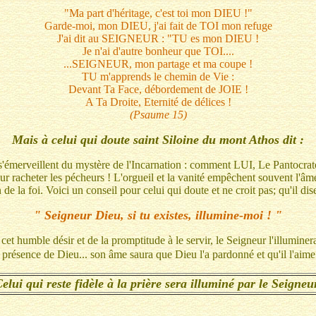
"Ma part d'héritage, c'est toi mon DIEU !"
Garde-moi, mon DIEU, j'ai fait de TOI mon refuge
J'ai dit au SEIGNEUR : "TU es mon DIEU !
Je n'ai d'autre bonheur que TOI....
...SEIGNEUR, mon partage et ma coupe !
TU m'apprends le chemin de Vie :
Devant Ta Face, débordement de JOIE !
A Ta Droite, Eternité de délices !
(Psaume 15)
Mais à celui qui doute
saint Siloine du mont Athos dit :
s'émerveillent du mystère de l'Incarnation : comment LUI, Le Pantocrat
our racheter les pécheurs ! L'orgueil et la vanité empêchent souvent l'âm
de la foi. Voici un conseil pour celui qui doute et ne croit pas; qu'il dise
" Seigneur Dieu, si tu existes, illumine-moi ! "
cet humble désir et de la promptitude à le servir, le Seigneur l'illuminera 
présence de Dieu... son âme saura que Dieu l'a pardonné et qu'il l'aime
elui qui reste fidèle à la prière sera illuminé par le Seigneu