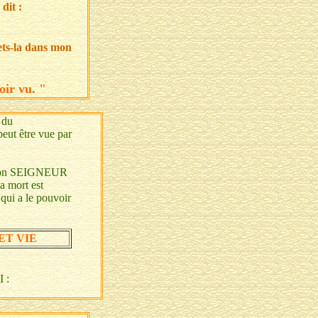
dit :
mets-la dans mon
oir vu. "
 du
peut être vue par
 " mon SEIGNEUR
a mort est
qui a le pouvoir
ET VIE
I :