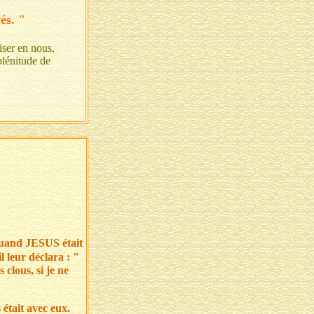
és. "
ser en nous,
plénitude de
 quand JESUS était
il leur déclara : "
 clous, si je ne
 était avec eux.