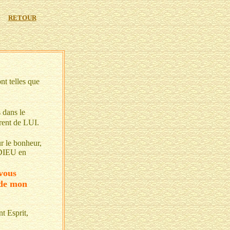
RETOUR
nt telles que
 dans le
rent de LUI.
r le bonheur,
t DIEU en
vous
 de mon
t Esprit,