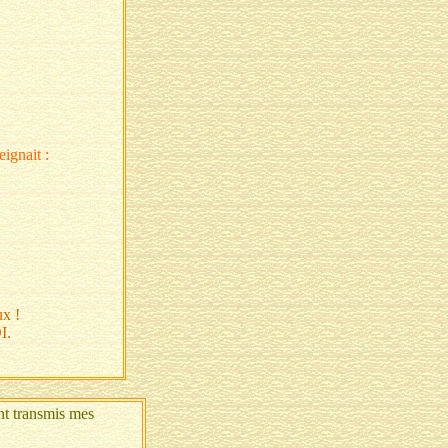
eignait :
ux !
I.
ont transmis mes