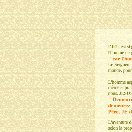
DIEU est si 
l'homme ne p
" car l'ho
Le Seigneur 
monde, pour 
L'homme aspi
même si pour
nous. JESUS 
" Demeure
demeurez 
Père, JE 
L'aventure de
selon la prop