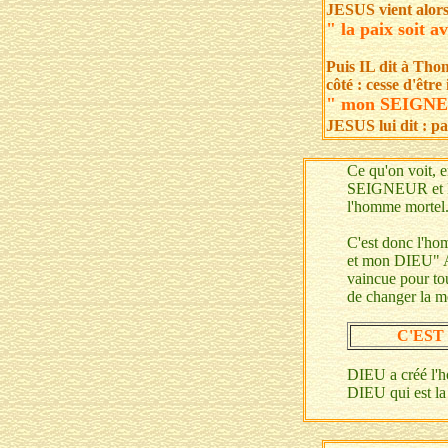
JESUS vient alors q
" la paix soit a
Puis IL dit à Thom
côté : cesse d'être
" mon SEIGNE
JESUS lui dit : pa
Ce qu'on voit, e
SEIGNEUR et les 
l'homme mortel
C'est donc l'ho
et mon DIEU" Ai
vaincue pour to
de changer la mo
C'EST
DIEU a créé l'h
DIEU qui est la