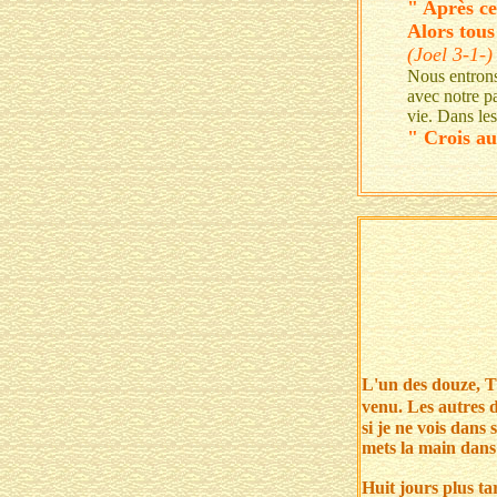
" Après ce
Alors tou
(Joel 3-1-)
Nous entrons
avec notre pa
vie. Dans les 
" Crois a
L'un des douze, T
venu. Les autres di
si je ne vois dans 
mets la main dans 
Huit jours plus ta