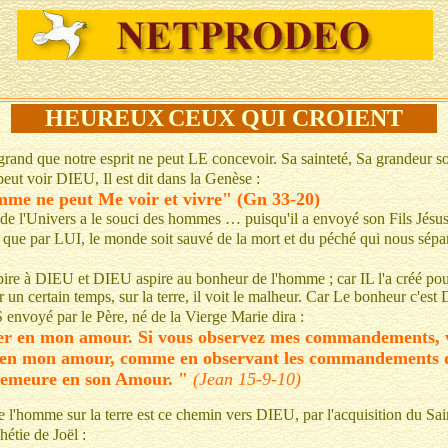
HEUREUX
CEUX QUI CROIENT
grand que notre esprit ne peut LE concevoir. Sa sainteté, Sa grandeur so
eut voir DIEU, Il est dit dans la Genèse :
mme ne peut Me voir et vivre" (Gn 33-20)
de l'Univers a le souci des hommes … puisqu'il a envoyé son Fils Jésus
que par LUI, le monde soit sauvé de la mort et du péché qui nous sépa
re à DIEU et DIEU aspire au bonheur de l'homme ; car IL l'a créé pou
 un certain temps, sur la terre, il voit le malheur. Car Le bonheur c'es
envoyé par le Père, né de la Vierge Marie dira :
r en mon amour. Si vous observez mes commandements, 
en mon amour, comme en observant les commandements
demeure en son Amour. "
(Jean 15-9-10)
 l'homme sur la terre est ce chemin vers DIEU, par l'acquisition du Sain
hétie de Joël :